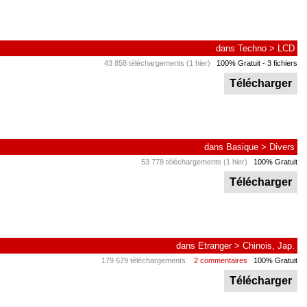
dans
Techno
>
LCD
43 858 téléchargements (1 hier)
100% Gratuit
- 3 fichiers
Télécharger
dans
Basique
>
Divers
53 778 téléchargements (1 hier)
100% Gratuit
Télécharger
dans
Etranger
>
Chinois, Jap.
179 679 téléchargements
2 commentaires
100% Gratuit
Télécharger