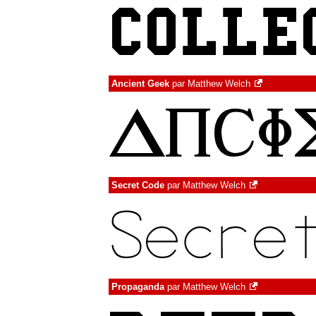
Ancient Geek
par
Matthew Welch
Secret Code
par
Matthew Welch
Propaganda
par
Matthew Welch