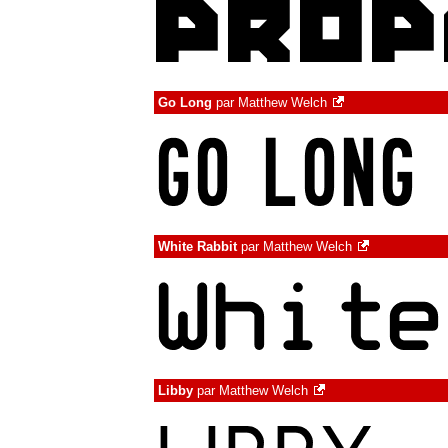
Go Long
par
Matthew Welch
White Rabbit
par
Matthew Welch
Libby
par
Matthew Welch