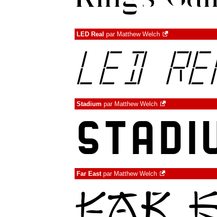
LED Real
par
Matthew Welch
Stadium
par
Matthew Welch
Far East
par
Matthew Welch