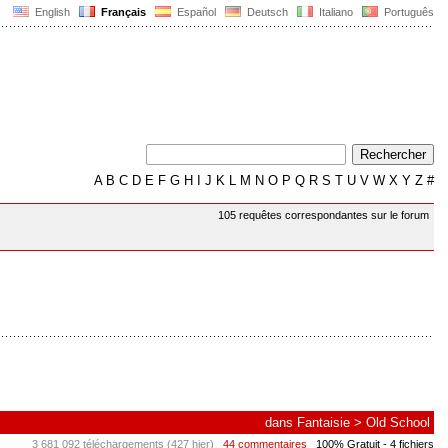
English
Français
Español
Deutsch
Italiano
Português
A
B
C
D
E
F
G
H
I
J
K
L
M
N
O
P
Q
R
S
T
U
V
W
X
Y
Z
#
105 requêtes correspondantes sur le forum
dans
Fantaisie
>
Old School
3 681 092 téléchargements (427 hier)
44 commentaires
100% Gratuit
- 4 fichiers