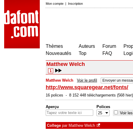
Mon compte
|
Inscription
Thèmes
Auteurs
Forum
Prop
Nouveautés
Top
FAQ
Logi
Matthew Welch
1
Matthew Welch
Voir le profil
Envoyer un messag
http://www.squaregear.net/fonts/
16 polices - 8 152 448 téléchargements (568 hier)
Aperçu
Polices
Voir les
College
par
Matthew Welch