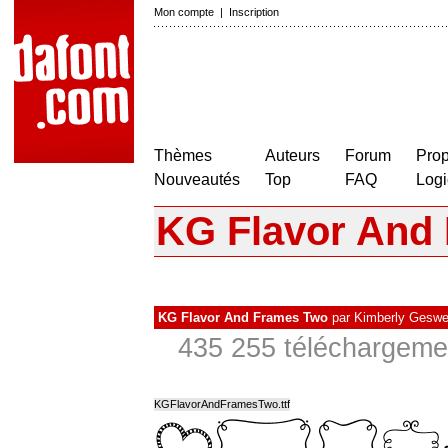
Mon compte
|
Inscription
Thèmes
Auteurs
Forum
Prop
Nouveautés
Top
FAQ
Logi
KG Flavor And
KG Flavor And Frames Two
par
Kimberly Geswe
435 255 téléchargemen
KGFlavorAndFramesTwo.ttf