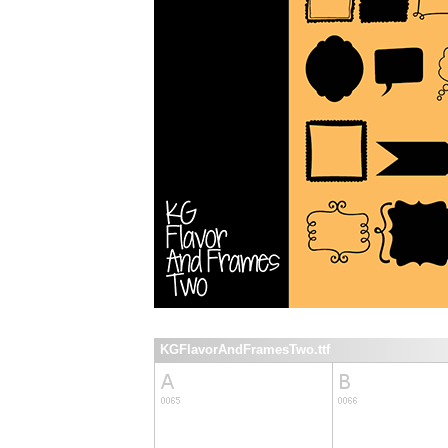
KGFlavorAndFramesTwo.ttf