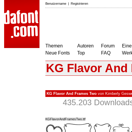
Benutzername
|
Registrieren
Themen
Autoren
Forum
Eine
Neue Fonts
Top
FAQ
Wer
KG Flavor And
KG Flavor And Frames Two
von
Kimberly Gesw
435.203 Downloads
KGFlavorAndFramesTwo.ttf