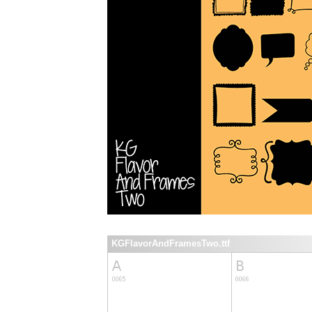
KGFlavorAndFramesTwo.ttf