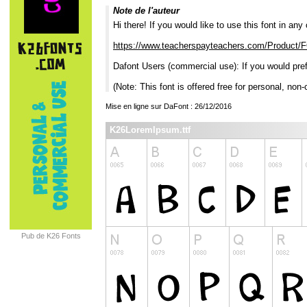
Note de l'auteur
Hi there! If you would like to use this font in a
https://www.teacherspayteachers.com/Product
Dafont Users (commercial use): If you would pref
(Note: This font is offered free for personal, non
Mise en ligne sur DaFont : 26/12/2016
K26LoremIpsum.ttf
Pub de K26 Fonts