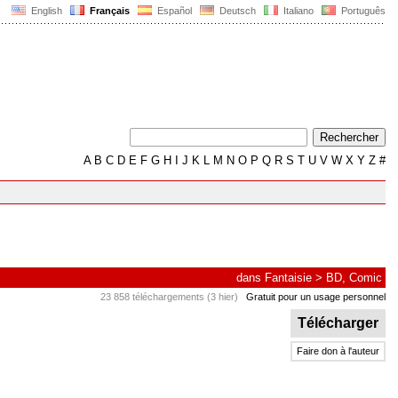
English
Français
Español
Deutsch
Italiano
Português
A
B
C
D
E
F
G
H
I
J
K
L
M
N
O
P
Q
R
S
T
U
V
W
X
Y
Z
#
dans
Fantaisie
>
BD, Comic
23 858 téléchargements (3 hier)
Gratuit pour un usage personnel
Télécharger
Faire don à l'auteur