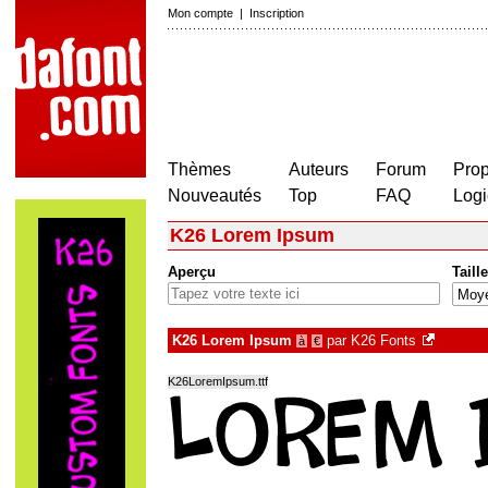
Mon compte
|
Inscription
Thèmes
Auteurs
Forum
Prop
Nouveautés
Top
FAQ
Logi
K26 Lorem Ipsum
Aperçu
Taille
K26 Lorem Ipsum
par
K26 Fonts
à
€
K26LoremIpsum.ttf