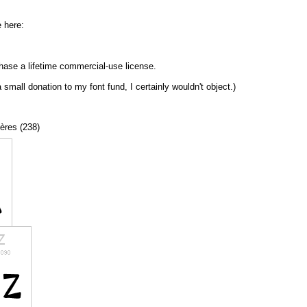
e here:
chase a lifetime commercial-use license.
 small donation to my font fund, I certainly wouldn't object.)
tères (238)