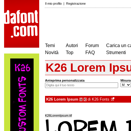
Il mio profilo
|
Registrazione
Temi
Autori
Forum
Carica un c
Novità
Top
FAQ
Strumenti
K26 Lorem Ips
Anteprima personalizzata
Misura
K26 Lorem Ipsum
di
K26 Fonts
à
€
K26LoremIpsum.ttf