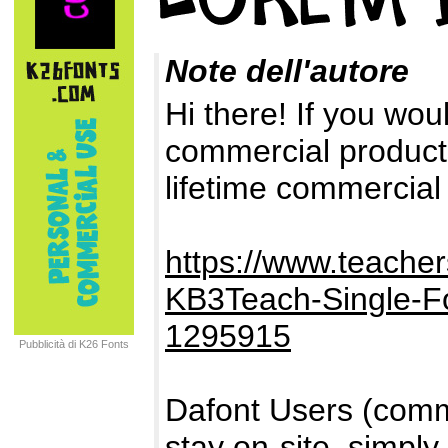
Note dell'autore
Hi there! If you woul
commercial products
lifetime commercial
https://www.teach
KB3Teach-Single-F
1295915
Pubblicità di K26 Fonts
Dafont Users (comme
stay on-site, simpl