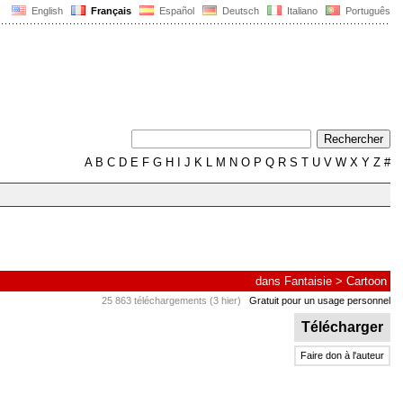
English
Français
Español
Deutsch
Italiano
Português
A
B
C
D
E
F
G
H
I
J
K
L
M
N
O
P
Q
R
S
T
U
V
W
X
Y
Z
#
dans
Fantaisie
>
Cartoon
25 863 téléchargements (3 hier)
Gratuit pour un usage personnel
Télécharger
Faire don à l'auteur