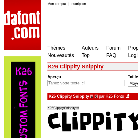
Mon compte
|
Inscription
Thèmes
Auteurs
Forum
Prop
Nouveautés
Top
FAQ
Logi
K26 Clippity Snippity
Aperçu
Taille
K26 Clippity Snippity
par
K26 Fonts
à
€
K26ClippitySnippity.ttf