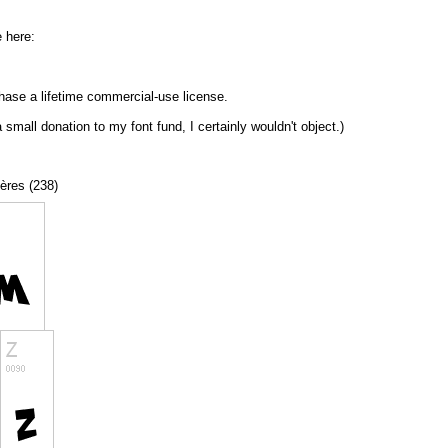
e here:
chase a lifetime commercial-use license.
 small donation to my font fund, I certainly wouldn't object.)
tères (238)