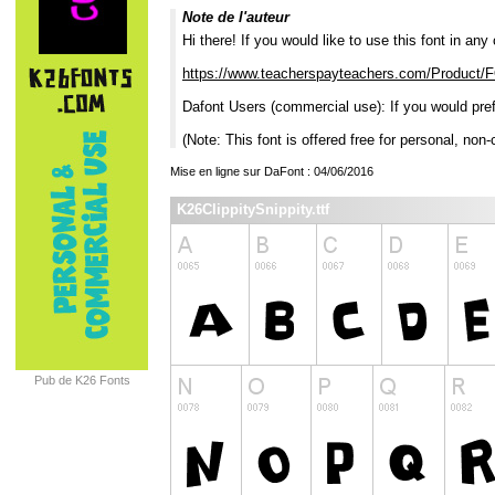
Note de l'auteur
Hi there! If you would like to use this font in a
https://www.teacherspayteachers.com/Product
Dafont Users (commercial use): If you would pref
(Note: This font is offered free for personal, non
Mise en ligne sur DaFont : 04/06/2016
K26ClippitySnippity.ttf
Pub de K26 Fonts