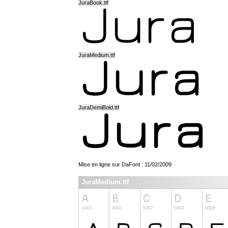
JuraBook.ttf
JuraMedium.ttf
JuraDemiBold.ttf
Mise en ligne sur DaFont : 11/02/2009
JuraMedium.ttf