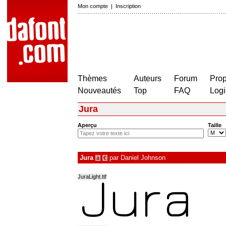
Mon compte
|
Inscription
Thèmes
Auteurs
Forum
Prop
Nouveautés
Top
FAQ
Logi
Jura
Aperçu
Taille
Jura
par
Daniel Johnson
à
€
JuraLight.ttf