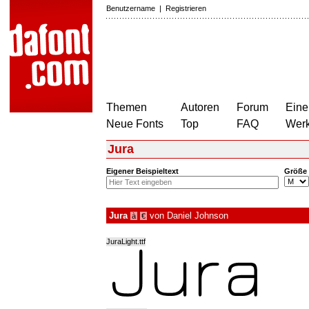
Benutzername
|
Registrieren
Themen
Autoren
Forum
Eine
Neue Fonts
Top
FAQ
Wer
Jura
Eigener Beispieltext
Größe
Jura
von
Daniel Johnson
à
€
JuraLight.ttf