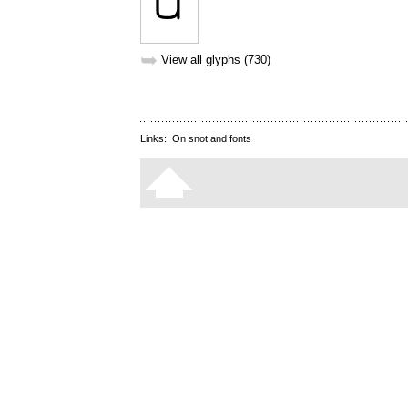
➥
View all glyphs (730)
Links:
On snot and fonts