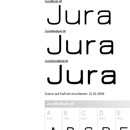
JuraBook.ttf
JuraMedium.ttf
JuraDemiBold.ttf
Zuerst auf DaFont erschienen: 11.02.2009
JuraMedium.ttf