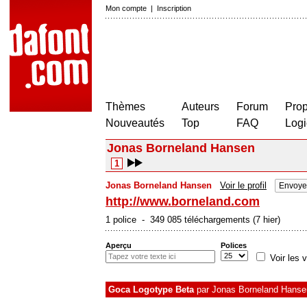
Mon compte
|
Inscription
Thèmes
Auteurs
Forum
Prop
Nouveautés
Top
FAQ
Logi
Jonas Borneland Hansen
1
Jonas Borneland Hansen
Voir le profil
Envoye
http://www.borneland.com
1 police - 349 085 téléchargements (7 hier)
Aperçu
Polices
Voir les v
Goca Logotype Beta
par
Jonas Borneland Hanse