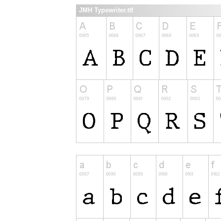
JMH Typewriter.ttf