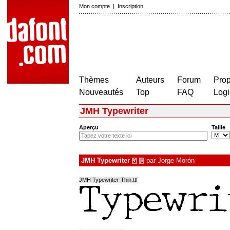
Mon compte
|
Inscription
Thèmes
Auteurs
Forum
Prop
Nouveautés
Top
FAQ
Logi
JMH Typewriter
Aperçu
Taille
JMH Typewriter
par
Jorge Morón
à
€
JMH Typewriter-Thin.ttf