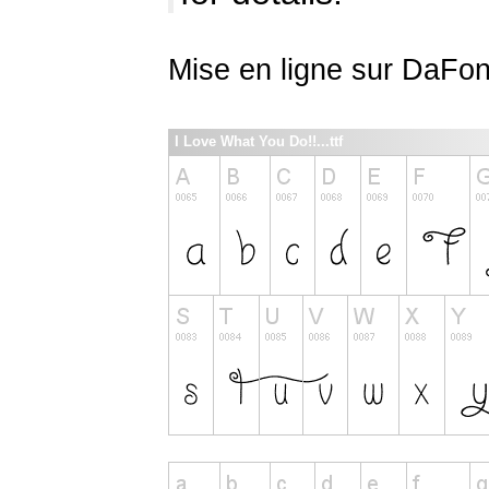
Mise en ligne sur DaFon
I Love What You Do!!...ttf