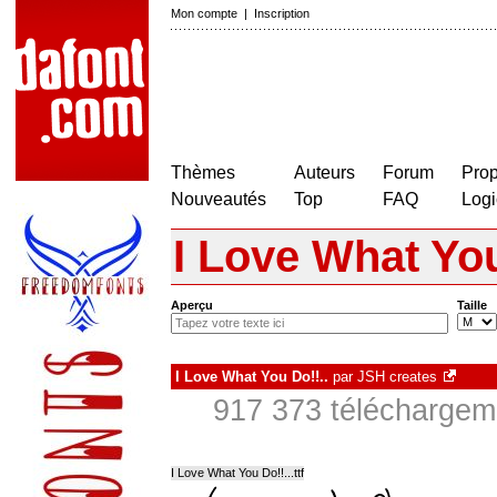
Mon compte
|
Inscription
Thèmes
Auteurs
Forum
Prop
Nouveautés
Top
FAQ
Logi
I Love What You
Aperçu
Taille
I Love What You Do!!..
par
JSH creates
917 373 téléchargeme
I Love What You Do!!...ttf