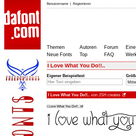
Benutzername
|
Registrieren
Themen
Autoren
Forum
Eine
Neue Fonts
Top
FAQ
Wer
I Love What You Do!!..
Eigener Beispieltext
Größ
I Love What You Do!!..
von
JSH creates
I Love What You Do!!...ttf