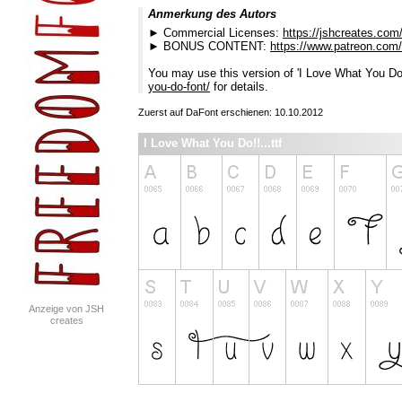
Anmerkung des Autors
► Commercial Licenses:
https://jshcreates.com
► BONUS CONTENT:
https://www.patreon.com
You may use this version of 'I Love What You Do' 
you-do-font/
for details.
Zuerst auf DaFont erschienen: 10.10.2012
I Love What You Do!!...ttf
Anzeige von JSH
creates