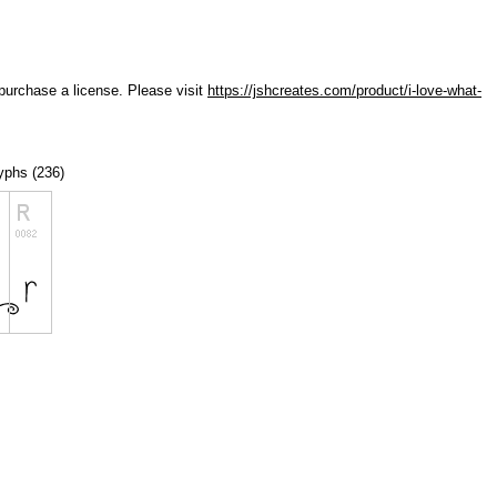
 purchase a license. Please visit
https://jshcreates.com/product/i-love-what-
lyphs (236)