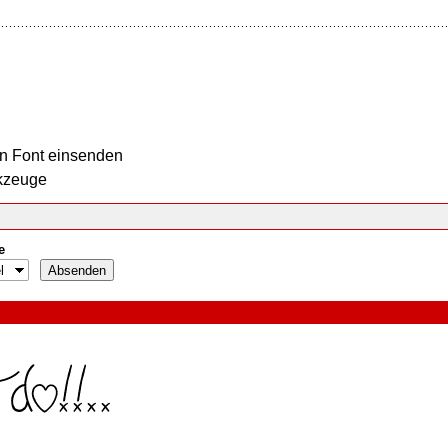
n Font einsenden
kzeuge
e