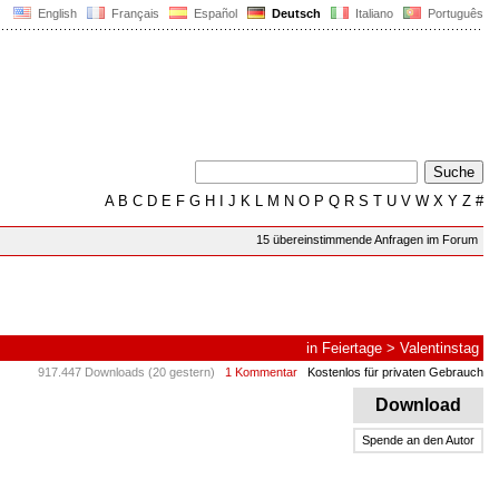
English
Français
Español
Deutsch
Italiano
Português
A
B
C
D
E
F
G
H
I
J
K
L
M
N
O
P
Q
R
S
T
U
V
W
X
Y
Z
#
15 übereinstimmende Anfragen im Forum
in
Feiertage
>
Valentinstag
917.447 Downloads (20 gestern)
1 Kommentar
Kostenlos für privaten Gebrauch
Download
Spende an den Autor