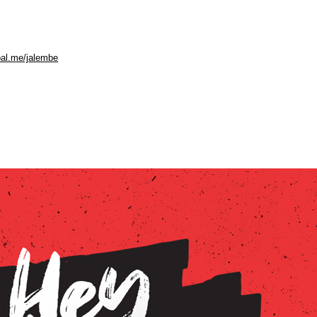
pal.me/jalembe