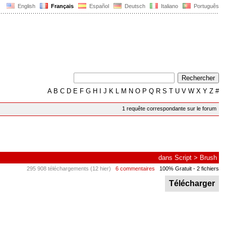
English
Français
Español
Deutsch
Italiano
Português
A
B
C
D
E
F
G
H
I
J
K
L
M
N
O
P
Q
R
S
T
U
V
W
X
Y
Z
#
1 requête correspondante sur le forum
dans
Script
>
Brush
295 908 téléchargements (12 hier)
6 commentaires
100% Gratuit
- 2 fichiers
Télécharger