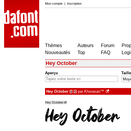
Mon compte
|
Inscription
Thèmes
Auteurs
Forum
Prop
Nouveautés
Top
FAQ
Logi
Hey October
Aperçu
Taille
Hey October
par
Khurasan™
à
€
Hey October.ttf