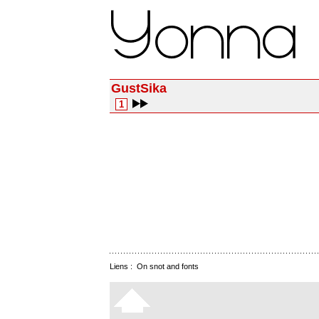
GustSika
1
Liens :
On snot and fonts