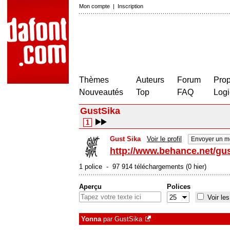
Mon compte
|
Inscription
Thèmes
Auteurs
Forum
Prop
Nouveautés
Top
FAQ
Logi
GustSika
1
Gust Sika
Voir le profil
Envoyer un m
http://www.behance.net/gus
1 police - 97 914 téléchargements (0 hier)
Aperçu
Polices
Voir les
Yonna
par
GustSika