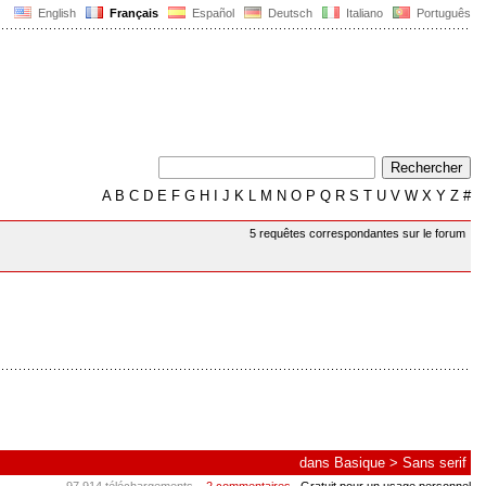
English
Français
Español
Deutsch
Italiano
Português
A
B
C
D
E
F
G
H
I
J
K
L
M
N
O
P
Q
R
S
T
U
V
W
X
Y
Z
#
5 requêtes correspondantes sur le forum
dans
Basique
>
Sans serif