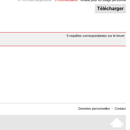
97 914 téléchargements
2 commentaires
Gratuit pour un usage personnel
Télécharger
5 requêtes correspondantes sur le forum
Données personnelles
-
Contact