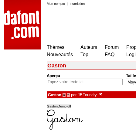
Mon compte
|
Inscription
Thèmes
Auteurs
Forum
Prop
Nouveautés
Top
FAQ
Logi
Gaston
Aperçu
Taille
Gaston
par
JBFoundry
à
€
GastonDemo.otf