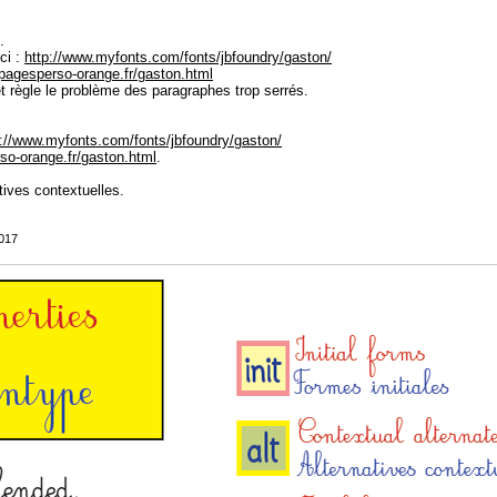
.
ci :
http://www.myfonts.com/fonts/jbfoundry/gaston/
t.pagesperso-orange.fr/gaston.html
et règle le problème des paragraphes trop serrés.
p://www.myfonts.com/fonts/jbfoundry/gaston/
rso-orange.fr/gaston.html
.
tives contextuelles.
2017