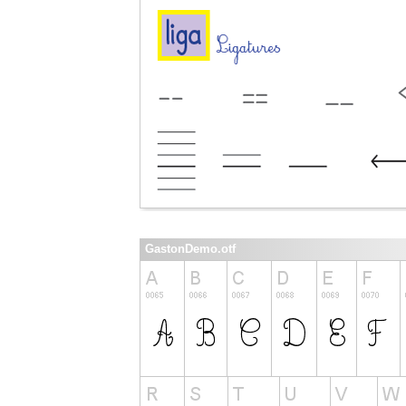
GastonDemo.otf