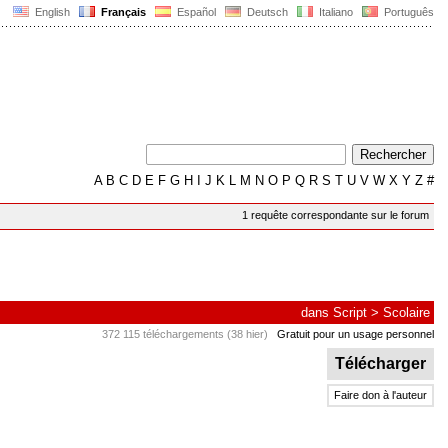
English
Français
Español
Deutsch
Italiano
Português
A
B
C
D
E
F
G
H
I
J
K
L
M
N
O
P
Q
R
S
T
U
V
W
X
Y
Z
#
1 requête correspondante sur le forum
dans
Script
>
Scolaire
372 115 téléchargements (38 hier)
Gratuit pour un usage personnel
Télécharger
Faire don à l'auteur