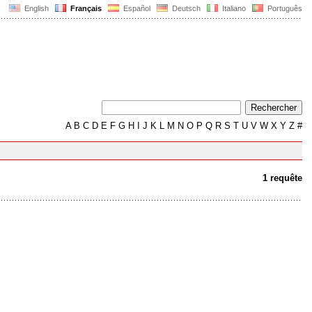
English
Français
Español
Deutsch
Italiano
Português
A
B
C
D
E
F
G
H
I
J
K
L
M
N
O
P
Q
R
S
T
U
V
W
X
Y
Z
#
1 requête