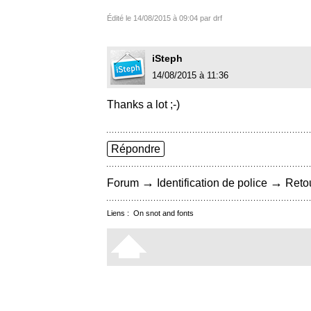
Édité le 14/08/2015 à 09:04 par drf
iSteph
14/08/2015 à 11:36
Thanks a lot ;-)
Répondre
→
→
Forum
Identification de police
Retou
Liens :
On snot and fonts