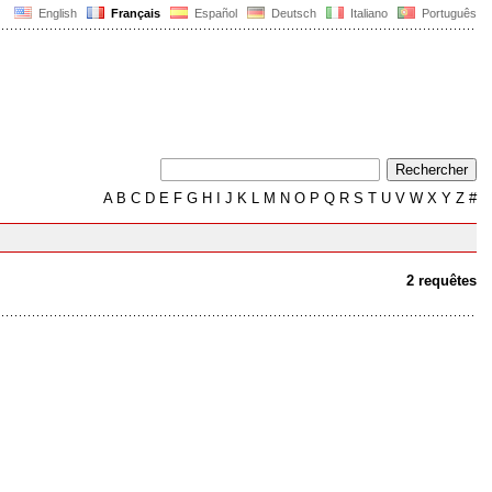
English
Français
Español
Deutsch
Italiano
Português
A
B
C
D
E
F
G
H
I
J
K
L
M
N
O
P
Q
R
S
T
U
V
W
X
Y
Z
#
2 requêtes