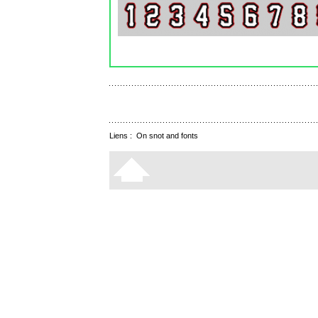
Liens :
On snot and fonts