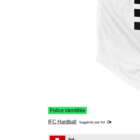
Police identifiée
IFC Hardball
Suggérée par
frd
frd