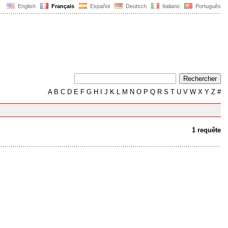
English
Français
Español
Deutsch
Italiano
Português
A
B
C
D
E
F
G
H
I
J
K
L
M
N
O
P
Q
R
S
T
U
V
W
X
Y
Z
#
1 requête