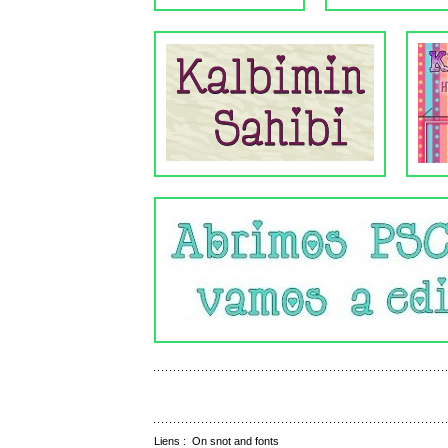
Liens :
On snot and fonts