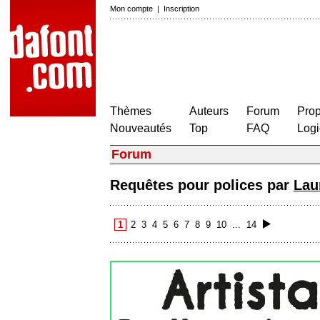
Mon compte
|
Inscription
Thèmes
Auteurs
Forum
Prop
Nouveautés
Top
FAQ
Logi
Forum
Requêtes pour polices par
Lau
1
2
3
4
5
6
7
8
9
10
...
14