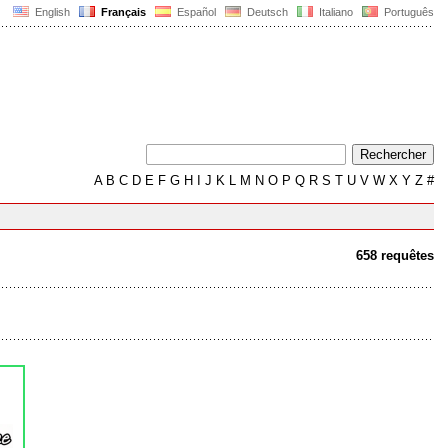
English
Français
Español
Deutsch
Italiano
Português
A
B
C
D
E
F
G
H
I
J
K
L
M
N
O
P
Q
R
S
T
U
V
W
X
Y
Z
#
658 requêtes