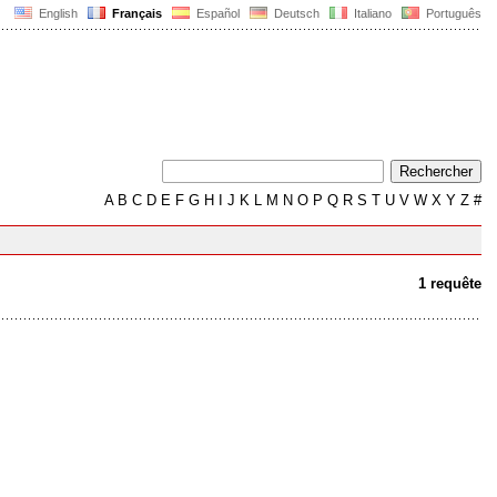
English
Français
Español
Deutsch
Italiano
Português
A
B
C
D
E
F
G
H
I
J
K
L
M
N
O
P
Q
R
S
T
U
V
W
X
Y
Z
#
1 requête