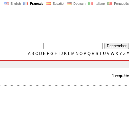
English
Français
Español
Deutsch
Italiano
Português
A
B
C
D
E
F
G
H
I
J
K
L
M
N
O
P
Q
R
S
T
U
V
W
X
Y
Z
#
1 requête