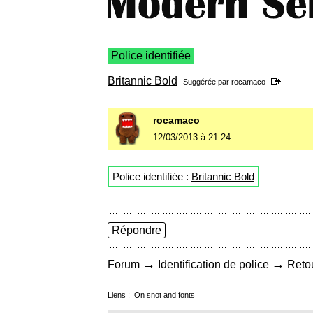
Police identifiée
Britannic Bold
Suggérée par
rocamaco
rocamaco
12/03/2013 à 21:24
Police identifiée :
Britannic Bold
Répondre
→
→
Forum
Identification de police
Retou
Liens :
On snot and fonts