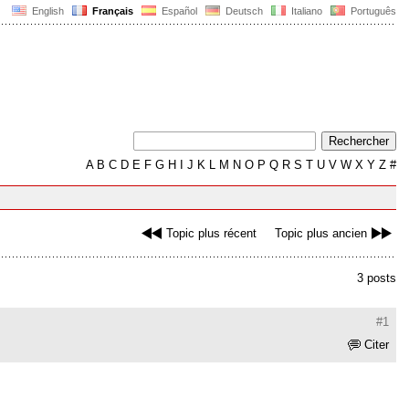
English
Français
Español
Deutsch
Italiano
Português
A
B
C
D
E
F
G
H
I
J
K
L
M
N
O
P
Q
R
S
T
U
V
W
X
Y
Z
#
Topic plus récent
Topic plus ancien
3 posts
#1
Citer