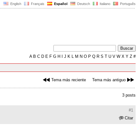
English
Français
Español
Deutsch
Italiano
Português
A
B
C
D
E
F
G
H
I
J
K
L
M
N
O
P
Q
R
S
T
U
V
W
X
Y
Z
#
Tema más reciente
Tema más antiguo
3 posts
#1
Citar