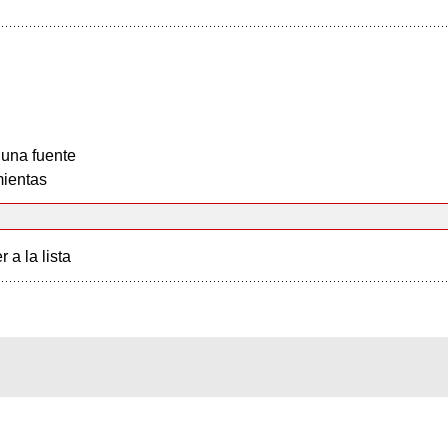
 una fuente
ientas
r a la lista