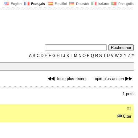
English
Français
Español
Deutsch
Italiano
Português
A
B
C
D
E
F
G
H
I
J
K
L
M
N
O
P
Q
R
S
T
U
V
W
X
Y
Z
#
Topic plus récent
Topic plus ancien
1 post
#1
Citer