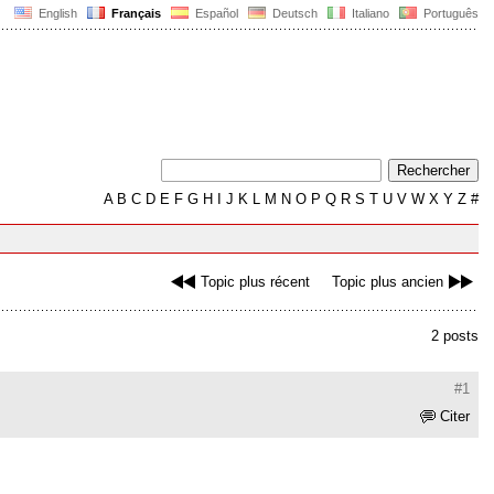
English
Français
Español
Deutsch
Italiano
Português
A
B
C
D
E
F
G
H
I
J
K
L
M
N
O
P
Q
R
S
T
U
V
W
X
Y
Z
#
Topic plus récent
Topic plus ancien
2 posts
#1
Citer