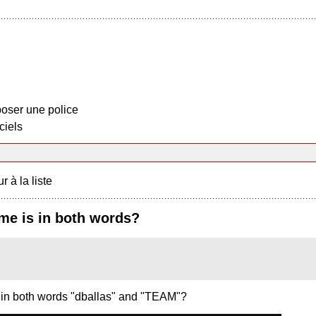
oser une police
ciels
r à la liste
me is in both words?
 in both words "dballas" and "TEAM"?