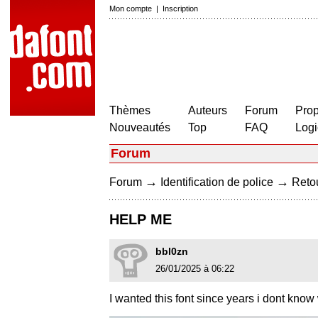
Mon compte
|
Inscription
Thèmes
Auteurs
Forum
Prop
Nouveautés
Top
FAQ
Logi
Forum
→
→
Forum
Identification de police
Retou
HELP ME
bbl0zn
26/01/2025 à 06:22
I wanted this font since years i dont kno