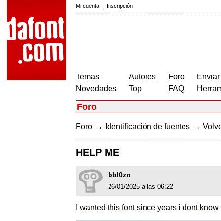
Mi cuenta
|
Inscripción
Temas
Autores
Foro
Enviar
Novedades
Top
FAQ
Herram
Foro
→
→
Foro
Identificación de fuentes
Volve
HELP ME
bbl0zn
26/01/2025 a las 06:22
I wanted this font since years i dont kno