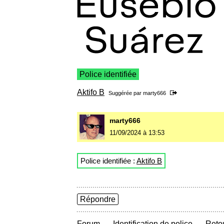
Police identifiée
Aktifo B
Suggérée par
marty666
marty666
11/09/2024 à 13:53
Police identifiée :
Aktifo B
Répondre
→
→
Forum
Identification de police
Retou