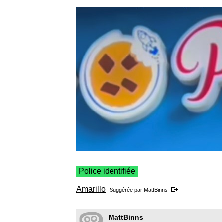
Police identifiée
Amarillo
Suggérée par
MattBinns
MattBinns