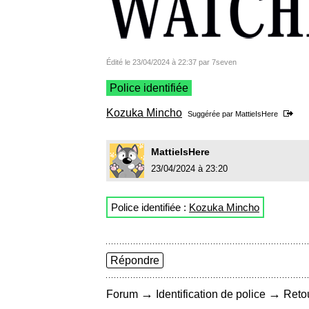
Édité le 23/04/2024 à 22:37 par 7seven
Police identifiée
Kozuka Mincho
Suggérée par
MattieIsHere
MattieIsHere
23/04/2024 à 23:20
Police identifiée :
Kozuka Mincho
Répondre
→
→
Forum
Identification de police
Retou