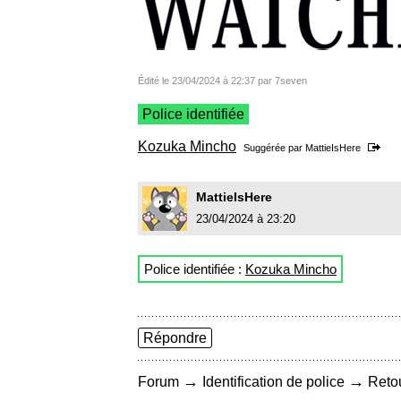
Édité le 23/04/2024 à 22:37 par 7seven
Police identifiée
Kozuka Mincho
Suggérée par
MattieIsHere
MattieIsHere
23/04/2024 à 23:20
Police identifiée :
Kozuka Mincho
Répondre
→
→
Forum
Identification de police
Retou