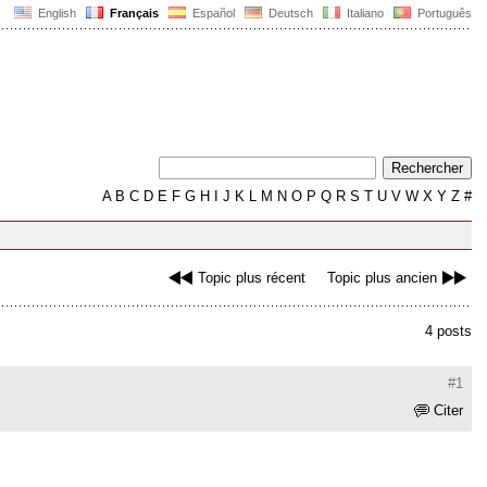
English
Français
Español
Deutsch
Italiano
Português
A
B
C
D
E
F
G
H
I
J
K
L
M
N
O
P
Q
R
S
T
U
V
W
X
Y
Z
#
Topic plus récent
Topic plus ancien
4 posts
#1
Citer