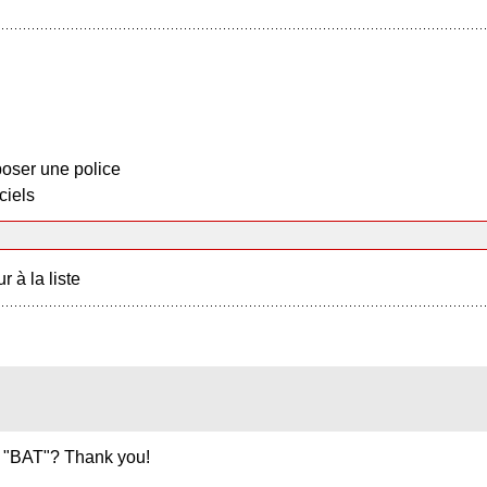
oser une police
ciels
r à la liste
he "BAT"? Thank you!