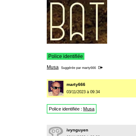
Police identifiée
Musa
Suggérée par
marty666
marty666
03/11/2023 à 09:34
Police identifiée :
Musa
ivynguyen