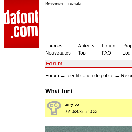
Mon compte
|
Inscription
Thèmes
Auteurs
Forum
Prop
Nouveautés
Top
FAQ
Logi
Forum
→
→
Forum
Identification de police
Retou
What font
aurylva
05/10/2023 à 10:33