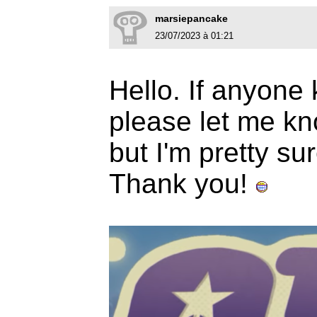
marsiepancake
23/07/2023 à 01:21
Hello. If anyone 
please let me kn
but I'm pretty sur
Thank you!