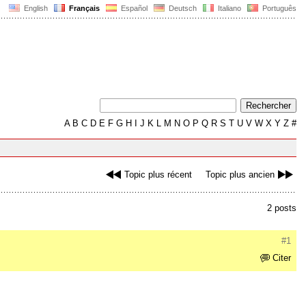
English
Français
Español
Deutsch
Italiano
Português
A
B
C
D
E
F
G
H
I
J
K
L
M
N
O
P
Q
R
S
T
U
V
W
X
Y
Z
#
Topic plus récent
Topic plus ancien
2 posts
#1
Citer