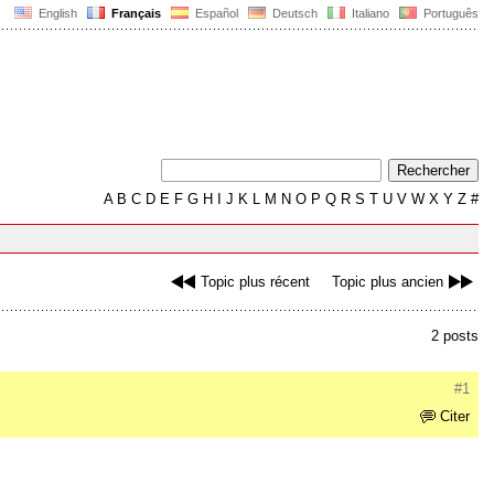
English
Français
Español
Deutsch
Italiano
Português
A
B
C
D
E
F
G
H
I
J
K
L
M
N
O
P
Q
R
S
T
U
V
W
X
Y
Z
#
Topic plus récent
Topic plus ancien
2 posts
#1
Citer