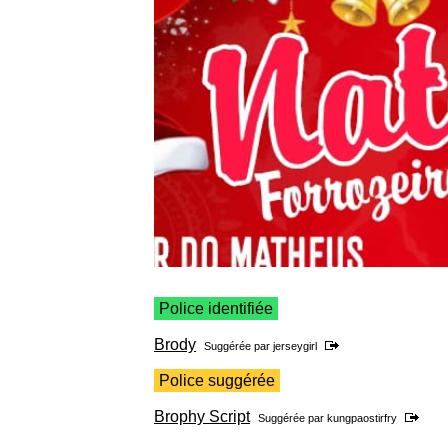
Police identifiée
Brody
Suggérée par
jerseygirl
Police suggérée
Brophy Script
Suggérée par
kungpaostirfry