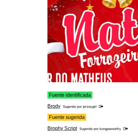
Fuente identificada
Brody
Sugerido por
jerseygirl
Fuente sugerida
Brophy Script
Sugerido por
kungpaostirfry