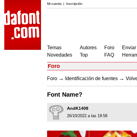
Mi cuenta
|
Inscripción
Temas
Autores
Foro
Enviar
Novedades
Top
FAQ
Herram
Foro
→
→
Foro
Identificación de fuentes
Volve
Font Name?
AndK1408
26/10/2022 a las 19:58