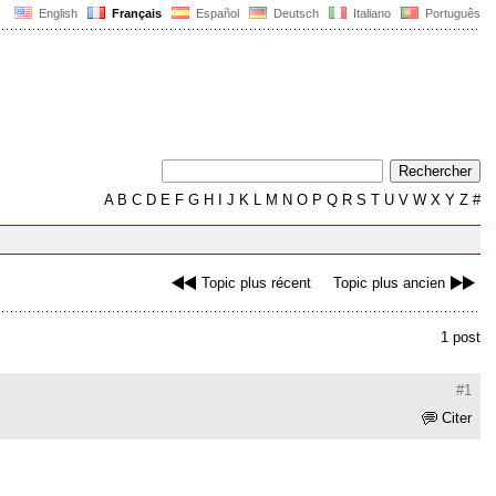
English
Français
Español
Deutsch
Italiano
Português
A
B
C
D
E
F
G
H
I
J
K
L
M
N
O
P
Q
R
S
T
U
V
W
X
Y
Z
#
Topic plus récent
Topic plus ancien
1 post
#1
Citer