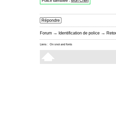
Police identifiée :
Mon Cheri
Répondre
→
→
Forum
Identification de police
Retou
Liens :
On snot and fonts