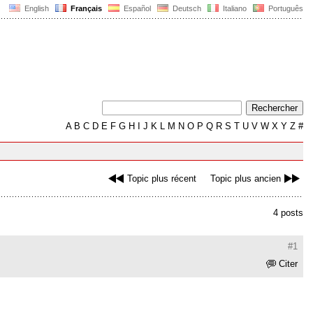
English
Français
Español
Deutsch
Italiano
Português
A
B
C
D
E
F
G
H
I
J
K
L
M
N
O
P
Q
R
S
T
U
V
W
X
Y
Z
#
Topic plus récent
Topic plus ancien
4 posts
#1
Citer