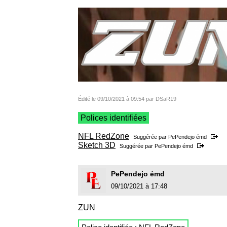
Édité le 09/10/2021 à 09:54 par DSaR19
Polices identifiées
NFL RedZone
Suggérée par
PePendejo émd
Sketch 3D
Suggérée par
PePendejo émd
PePendejo émd
09/10/2021 à 17:48
ZUN