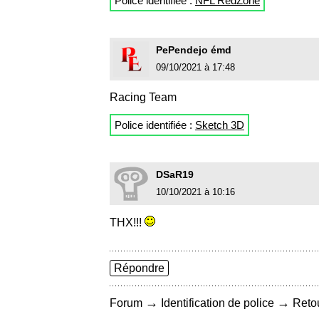
Police identifiée :
NFL RedZone
PePendejo émd
09/10/2021 à 17:48
Racing Team
Police identifiée :
Sketch 3D
DSaR19
10/10/2021 à 10:16
THX!!!
Répondre
→
→
Forum
Identification de police
Retou