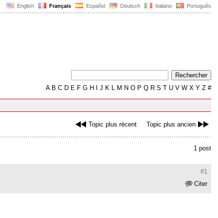
English
Français
Español
Deutsch
Italiano
Português
A
B
C
D
E
F
G
H
I
J
K
L
M
N
O
P
Q
R
S
T
U
V
W
X
Y
Z
#
Topic plus récent
Topic plus ancien
1 post
#1
Citer