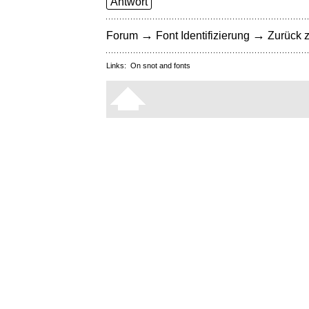
Antwort
→
→
Forum
Font Identifizierung
Zurück z
Links:
On snot and fonts