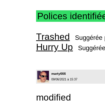
Polices identifié
Trashed
Suggérée
Hurry Up
Suggérée
marty666
09/06/2021 à 15:37
modified