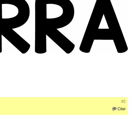
#2
Citer