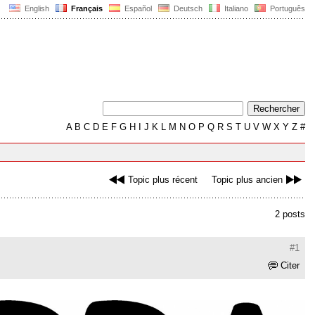
English
Français
Español
Deutsch
Italiano
Português
A
B
C
D
E
F
G
H
I
J
K
L
M
N
O
P
Q
R
S
T
U
V
W
X
Y
Z
#
Topic plus récent
Topic plus ancien
2 posts
#1
Citer