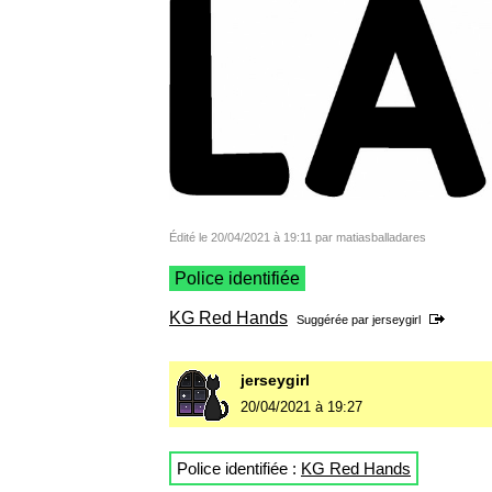
Édité le 20/04/2021 à 19:11 par matiasballadares
Police identifiée
KG Red Hands
Suggérée par
jerseygirl
jerseygirl
20/04/2021 à 19:27
Police identifiée :
KG Red Hands