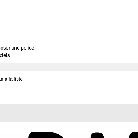
oser une police
ciels
r à la liste